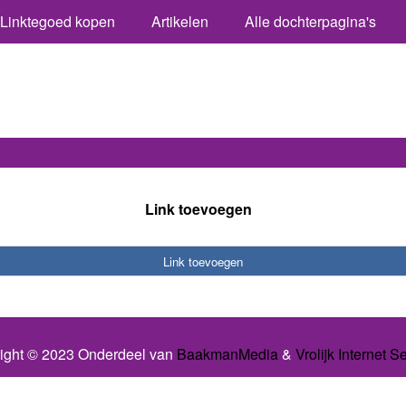
Linktegoed kopen
Artikelen
Alle dochterpagina's
Link toevoegen
Link toevoegen
ight © 2023 Onderdeel van
BaakmanMedia
&
Vrolijk Internet S